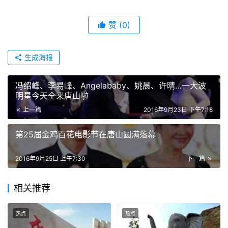
赞
(0)
生成海报
冯绍峰、李易峰、Angelababy、姚晨、许晴…一大波
明星今天全来唐山啦
上一篇
2016年9月23日 下午7:18
第25届金鸡百花电影节在唐山圆满落幕
2016年9月25日 上午7:30
下一篇
相关推荐
热点
热点