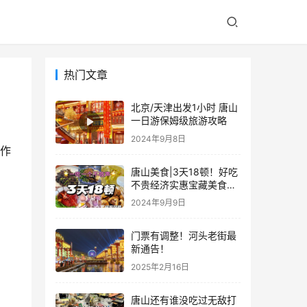
热门文章
北京/天津出发1小时 唐山
一日游保姆级旅游攻略
2024年9月8日
作
唐山美食|3天18顿！好吃
不贵经济实惠宝藏美食攻
略，本地人版 赶紧码住！
2024年9月9日
不踩坑攻略
门票有调整！河头老街最
新通告！
2025年2月16日
唐山还有谁没吃过无敌打