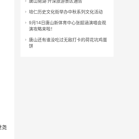
唐山南湖·开滦旅游景区通告
培仁历史文化街举办中秋系列文化活动
9月14日唐山新体育中心张韶涵演唱会观
演攻略来啦！
唐山还有谁没吃过无敌打卡的荷花坑鸡蛋
饼
尧 