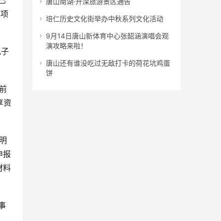
已
唐山南湖·开滦旅游景区通告
2项
培仁历史文化街举办中秋系列文化活动
9月14日唐山新体育中心张韶涵演唱会观
演攻略来啦！
电子
唐山还有谁没吃过无敌打卡的荷花坑鸡蛋
饼
前
享资
明
申报
材料
事