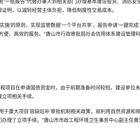
用“一纸报告”代替办事人到相关部门办理基本建设投资、消防安
规证明，以减轻经营主体负担，降低制度性交易成本。
实施’的原则，实现监管数据‘一个平台共享’、报告申请‘一键完成’
供方便、高效的服务。”唐山市行政审批局社会信用体系建设管理
工程项目在申请国债资金时，由于前期准备时间较短，建设单位
理立项相关手续。
用于重大项目‘容缺后补’审批机制相关政策，就利用自然资源和
们办理了立项手续。”唐山市市政工程环境卫生事务中心副主任黄