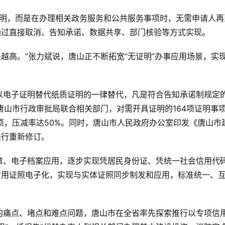
要证明，而是在办理相关政务服务和公共服务事项时，无需申请人再
通过直接取消、告知承诺、数据共享、部门核验等方式实现。
来越高。”张力斌说，唐山正不断拓宽“无证明”办事应用场景，实
以电子证明替代纸质证明的一律替代，凡是符合告知承诺制规定
，唐山市行政审批局联合相关部门，对需开具证明的164项证明事
1项，压减率达50%。同时，唐山市人民政府办公室印发《唐山市
进行重新修订。
章、电子档案应用，逐步实现凭居民身份证、凭统一社会信用代
常用证照电子化，实现与实体证照同步制发和应用，标准统一、
的痛点、堵点和难点问题，唐山市在全省率先探索推行以专项信