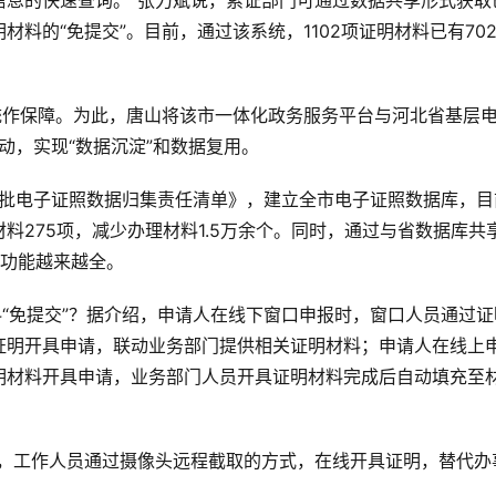
信息的快速查询。”张力斌说，索证部门可通过数据共享形式获取
料的“免提交”。目前，通过该系统，1102项证明材料已有70
统作保障。为此，唐山将该市一体化政务服务平台与河北省基层
活动，实现“数据沉淀”和数据复用。
一批电子证照数据归集责任清单》，建立全市电子证照数据库，目
料275项，减少办理材料1.5万余个。同时，通过与省数据库共
”功能越来越全。
料“免提交”？据介绍，申请人在线下窗口申报时，窗口人员通过证
证明开具申请，联动业务部门提供相关证明材料；申请人在线上
明材料开具申请，业务部门人员开具证明材料完成后自动填充至
明，工作人员通过摄像头远程截取的方式，在线开具证明，替代办