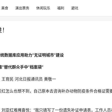
美食
演出票务
休闲玩乐
福利
避坑
进！
统数据库应用助力“无证明城市”建设
库”替代群众手中“档案袋”
 王育民 河北日报通讯员 黄敬一
亚红怎么也想不到，自己原本去咨询补办动物防疫条件合格证需
，刘亚红难掩喜悦：“我只填写了一份遗失补证申请表，工作人员