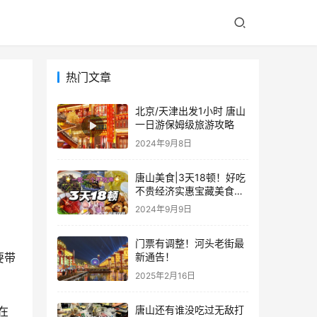
热门文章
北京/天津出发1小时 唐山
一日游保姆级旅游攻略
2024年9月8日
唐山美食|3天18顿！好吃
不贵经济实惠宝藏美食攻
略，本地人版 赶紧码住！
2024年9月9日
不踩坑攻略
门票有调整！河头老街最
要带
新通告！
2025年2月16日
唐山还有谁没吃过无敌打
在