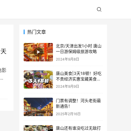
热门文章
北京/天津出发1小时 唐山
今天
一日游保姆级旅游攻略
2024年9月8日
电影
唐山美食|3天18顿！好吃
。
不贵经济实惠宝藏美食攻
略，本地人版 赶紧码住！
2024年9月9日
不踩坑攻略
门票有调整！河头老街最
新通告！
2025年2月16日
唐山还有谁没吃过无敌打