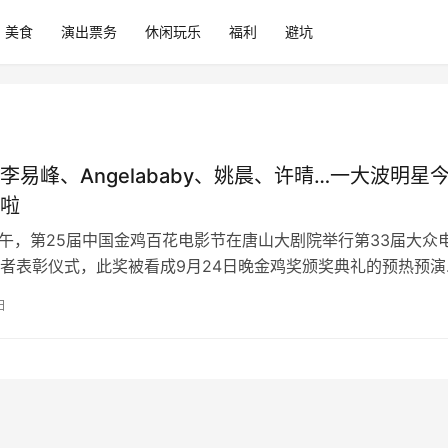
美食
演出票务
休闲玩乐
福利
避坑
李易峰、Angelababy、姚晨、许晴…一大波明星
啦
下午，第25届中国金鸡百花电影节在唐山大剧院举行第33届大众
者表彰仪式，此奖被看成9月24日晚金鸡奖颁奖典礼的预热预演
峰、杨颖（Angelab…
日