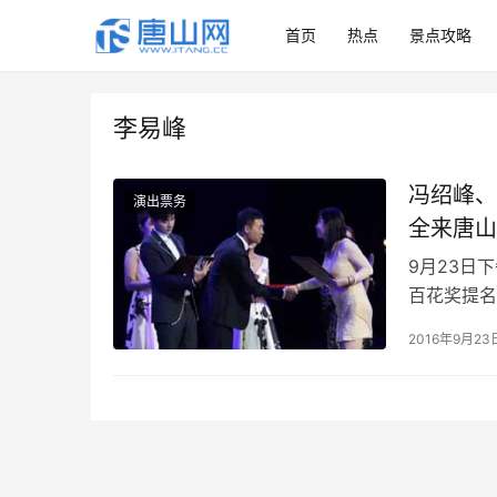
首页
热点
景点攻略
李易峰
冯绍峰、
演出票务
全来唐山
9月23日
百花奖提名
冯绍峰、李易
2016年9月23