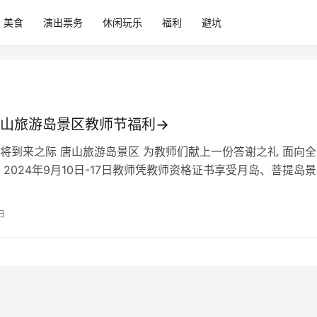
美食
演出票务
休闲玩乐
福利
避坑
山旅游岛景区教师节福利→
将到来之际 唐山旅游岛景区 为教师们献上一份答谢之礼 面向全
 2024年9月10日-17日教师凭教师资格证书享受月岛、菩提岛
福利同行家属（限3人…
日