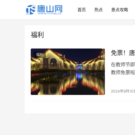
首页
热点
景点攻略
福利
免票！唐
福利
在教师节即
教师免票啦
免门、船票
2024年9月10