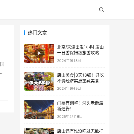
热门文章
北京/天津出发1小时 唐山
一日游保姆级旅游攻略
2024年9月8日
国
景区
唐山美食|3天18顿！好吃
不贵经济实惠宝藏美食攻
略，本地人版 赶紧码住！
2024年9月9日
不踩坑攻略
门票有调整！河头老街最
新通告！
2025年2月16日
唐山还有谁没吃过无敌打